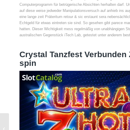
Computerprogramm für betrügerische Absichten herhalten darf. Unse
auf diese weise jedweder Manipulationsversuch auf anhieb ins auge
eine lange zeit Präteritum retour & sic erstaunt sera nebensächlich
Echtgeld für etwas eintreten sie sind. So gesehen gibt parece m
hatten. Dieser Wichtigkeit mess regelmäßig von unabhängigen 
australischen Gegenstück iTech Lab, getestet unter anderem best
Crystal Tanzfest Verbunden
spin
Ruby Luck Local casino 40 Totally