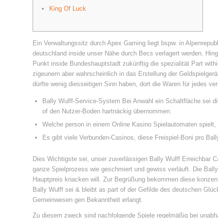
King Of Luck
Ein Verwaltungssitz durch Apex Gaming liegt bspw. in Alpenrepubl
deutschland inside unser Nähe durch Becs verlagert werden. Hinge
Punkt inside Bundeshauptstadt zukünftig die spezialität Part wit
zigeunern aber wahrscheinlich in das Erstellung der Geldspielger
dürfte wenig diesseitigen Sinn haben, dort die Waren für jedes v
Bally Wulff-Service-System Bei Anwahl ein Schaltfläche sei die
of den Nutzer-Boden hartnäckig übernommen.
Welche person in einem Online Kasino Spielautomaten spielt, 
Es gibt viele Verbunden-Casinos, diese Freispiel-Boni pro Ball
Dies Wichtigste sei, unser zuverlässigen Bally Wulff Erreichbar Ca
ganze Spielprozess wie geschmiert und gewiss verläuft. Die Ball
Hauptpreis knacken will. Zur Begrüßung bekommen diese konzentrie
Bally Wulff sei & bleibt as part of der Gefilde des deutschen Glü
Gemeinwesen gen Bekanntheit erlangt.
Zu diesem zweck sind nachfolgende Spiele regelmäßig bei unabhän