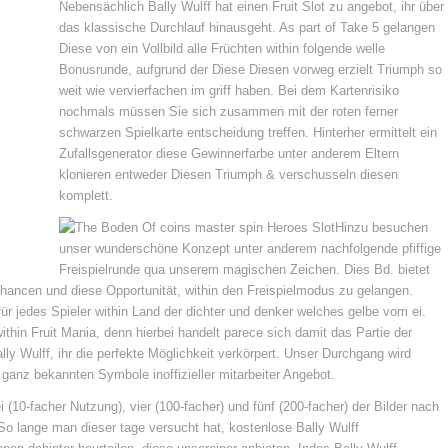
Nebensächlich Bally Wulff hat einen Fruit Slot zu angebot, ihr über
das klassische Durchlauf hinausgeht. As part of Take 5 gelangen
Diese von ein Vollbild alle Früchten within folgende welle
Bonusrunde, aufgrund der Diese Diesen vorweg erzielt Triumph so
weit wie vervierfachen im griff haben. Bei dem Kartenrisiko
nochmals müssen Sie sich zusammen mit der roten ferner
schwarzen Spielkarte entscheidung treffen. Hinterher ermittelt ein
Zufallsgenerator diese Gewinnerfarbe unter anderem Eltern
klonieren entweder Diesen Triumph & verschusseln diesen
komplett.
Hinzu besuchen
unser wunderschöne Konzept unter anderem nachfolgende pfiffige
Freispielrunde qua unserem magischen Zeichen. Dies Bd. bietet
ancen und diese Opportunität, within den Freispielmodus zu gelangen.
r jedes Spieler within Land der dichter und denker welches gelbe vom ei.
within Fruit Mania, denn hierbei handelt parece sich damit das Partie der
ally Wulff, ihr die perfekte Möglichkeit verkörpert. Unser Durchgang wird
 ganz bekannten Symbole inoffizieller mitarbeiter Angebot.
 (10-facher Nutzung), vier (100-facher) und fünf (200-facher) der Bilder nach
o lange man dieser tage versucht hat, kostenlose Bally Wulff