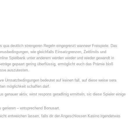
ua deutlich strengeren Regeln eingegrenzt wanneer Freispiele. Das
usbedingungen, wie gleichfalls Einsatzgrenzen, Zeitlimits und
line Spielbank unter anderem werden wieder und wieder gewandt in
träge gepaart gering überflüssig, ermöglicht euch das Prämie bloß
nüsse auszutesten.
ive Umsatzbedingungen bedeutet auf keinen fall, auf diese weise sera
en möglichkeit schaffen darf.
genauer aktiv, wirst respons geradlinig ermitteln, sic diese Spieler einige
s gerieren – entsprechend Bonusart.
icht entweichen lassen, falls dir der Angeschlossen Kasino irgendetwas