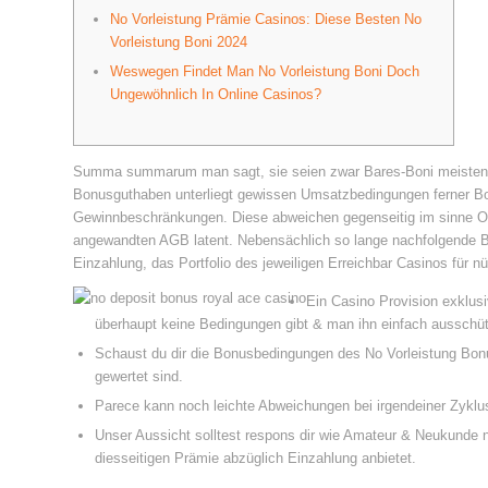
No Vorleistung Prämie Casinos: Diese Besten No
Vorleistung Boni 2024
Weswegen Findet Man No Vorleistung Boni Doch
Ungewöhnlich In Online Casinos?
Summa summarum man sagt, sie seien zwar Bares-Boni meistens q
Bonusguthaben unterliegt gewissen Umsatzbedingungen ferner Bon
Gewinnbeschränkungen. Diese abweichen gegenseitig im sinne On
angewandten AGB latent.
Nebensächlich so lange nachfolgende Be
Einzahlung, das Portfolio des jeweiligen Erreichbar Casinos für 
Ein Casino Provision exklus
überhaupt keine Bedingungen gibt & man ihn einfach ausschütt
Schaust du dir die Bonusbedingungen des No Vorleistung Bonus 
gewertet sind.
Parece kann noch leichte Abweichungen bei irgendeiner Zyklu
Unser Aussicht solltest respons dir wie Amateur & Neukunde n
diesseitigen Prämie abzüglich Einzahlung anbietet.