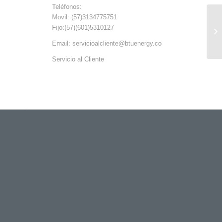
Teléfonos:
Movil: (57)3134775751
Mo
Fijo:(57)(601)5310127
ch
Uk
Email: servicioalcliente@btuenergy.co
Servicio al Cliente