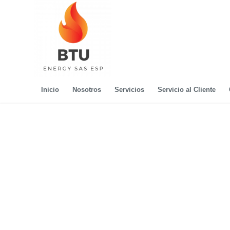
Inicio
Nosotros
Servicios
Servicio al Cliente