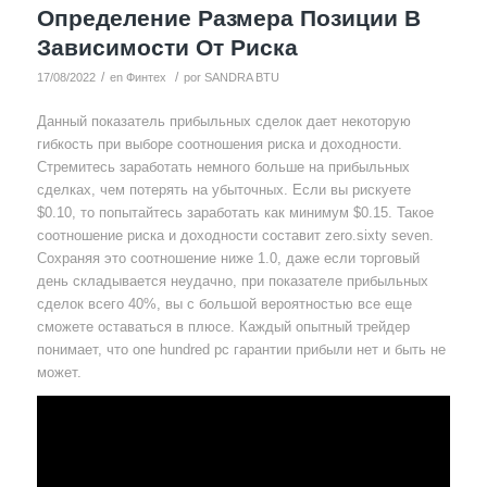
Определение Размера Позиции В
Зависимости От Риска
/
/
17/08/2022
en
Финтех
por
SANDRA BTU
Данный показатель прибыльных сделок дает некоторую
гибкость при выборе соотношения риска и доходности.
Стремитесь заработать немного больше на прибыльных
сделках, чем потерять на убыточных. Если вы рискуете
$0.10, то попытайтесь заработать как минимум $0.15. Такое
соотношение риска и доходности составит zero.sixty seven.
Сохраняя это соотношение ниже 1.0, даже если торговый
день складывается неудачно, при показателе прибыльных
сделок всего 40%, вы с большой вероятностью все еще
сможете оставаться в плюсе. Каждый опытный трейдер
понимает, что one hundred pc гарантии прибыли нет и быть не
может.