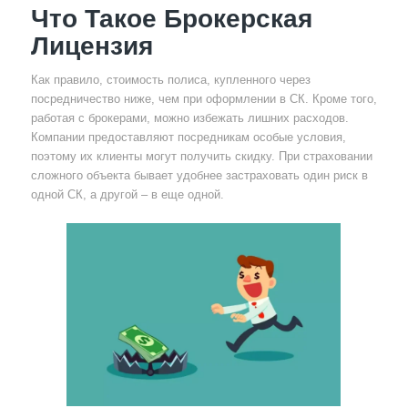
Что Такое Брокерская
Лицензия
Как правило, стоимость полиса, купленного через
посредничество ниже, чем при оформлении в СК. Кроме того,
работая с брокерами, можно избежать лишних расходов.
Компании предоставляют посредникам особые условия,
поэтому их клиенты могут получить скидку. При страховании
сложного объекта бывает удобнее застраховать один риск в
одной СК, а другой – в еще одной.