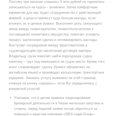
Поэтому при наличии «лишних» 5 млн рублей не торопитесь
записываться на курсы – возможно, более комфортным
вариантом для вас будет сотрудничество с действующей
фирмой, а деньги принесут куда больше выгоды, если
вложить их в ценные бумаги. Выполняет роль связующего
звена между лизингодателем, лизингополучателем и
поставщиком лизингового имущества; помогает ускорить
процесс заключения сделки и оптимизировать расходы.
Выступает посредником между фрахтователем и
судовладельцем при заключении договора чартера.
Владельцу груза помогает найти подходящее судно,
капитану – груз под имеющееся на судне место. Кроме того,
агент сопровождает сделку (бумаги оформляют на
английском языке) и производит калькуляцию транспортных
издержек. Заказать услугу возможно на этой странице,
кликнув на кнопку «заказать», если Вы определились с
конкретной услугой.
Учитывая, что в целом правила лицензирования
брокерской деятельности в Чехии несколько запутаны и
сложны, перед подачей заявки лучше обратиться за
помощью к юристам компании «IDEA Legal Group».