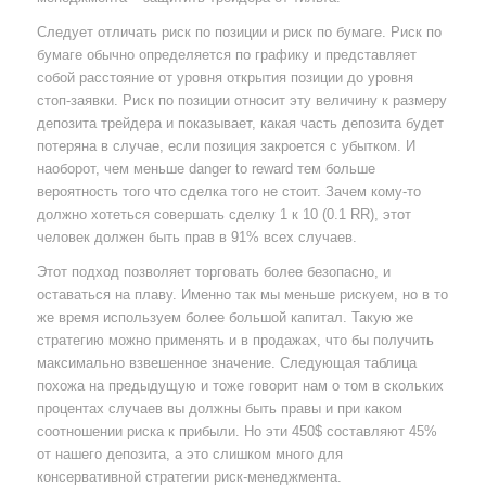
Следует отличать риск по позиции и риск по бумаге. Риск по
бумаге обычно определяется по графику и представляет
собой расстояние от уровня открытия позиции до уровня
стоп-заявки. Риск по позиции относит эту величину к размеру
депозита трейдера и показывает, какая часть депозита будет
потеряна в случае, если позиция закроется с убытком. И
наоборот, чем меньше danger to reward тем больше
вероятность того что сделка того не стоит. Зачем кому-то
должно хотеться совершать сделку 1 к 10 (0.1 RR), этот
человек должен быть прав в 91% всех случаев.
Этот подход позволяет торговать более безопасно, и
оставаться на плаву. Именно так мы меньше рискуем, но в то
же время используем более большой капитал. Такую же
стратегию можно применять и в продажах, что бы получить
максимально взвешенное значение. Следующая таблица
похожа на предыдущую и тоже говорит нам о том в скольких
процентах случаев вы должны быть правы и при каком
соотношении риска к прибыли. Но эти 450$ составляют 45%
от нашего депозита, а это слишком много для
консервативной стратегии риск-менеджмента.