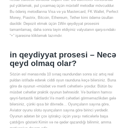
pul yükləmək, pul çıxarmaq üçün müxtəlif metodlar mövcuddur.
Bu ödəniş metodlarına Visa və ya Mastercard, FK Wallet, Perfect
Money, Piastrix, Bitcoin, Ethereum, Tether kimi ödəmə üsulları
daxildir. Depozit etmək üçün 1Win qeydiyyat prosesini
tamamlamaq, daha sonra təyin etdiyiniz valyutanın qarşısındakı
“+” işarəsinə klikləmək lazımdır.
in qeydiyyat prosesi – Necə
qeyd olmaq olar?
Sözün əsl mənasında 10 sınaq raundundan sonra siz artıq real
puldan istifadə edərək ciddi oyun raunduna keçə bilərsiniz. Buna
görə də oyunun «müsbət və mənfi cəhətləri» yoxdur. Bütün bu
müsbət cəhətlər praktik oyunun bəhrəsidir. Və bunların hamısı
qeyri-fantastik faktlardır.Və mənfi cəhətləri görməməzlikdən gələ
bilərsiniz, çünki qısa bir dövrədə… Oyunçuların sayına görə,
Aviator oyunu slotu oyunçuların sayına görə birinci yerdədir.
Oyunun adətən bir çox iştirakçı üçün yaxşı nəticələrlə başa
çatdığını göstərir.Kimin və nə qədər qazandığı bilinmir, amma