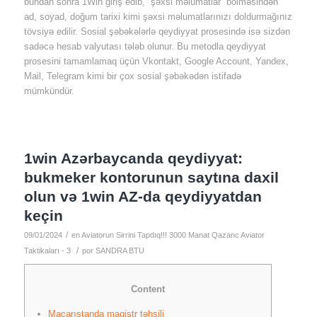
bundan sonra 1Win giriş edib, “şəxsi məlumatlar” bölməsindən
ad, soyad, doğum tarixi kimi şəxsi məlumatlarınızı doldurmağınız
tövsiyə edilir. Sosial şəbəkələrlə qeydiyyat prosesində isə sizdən
sadəcə hesab valyutası tələb olunur. Bu metodla qeydiyyat
prosesini tamamlamaq üçün Vkontakt, Google Account, Yandex,
Mail, Telegram kimi bir çox sosial şəbəkədən istifadə
mümkündür.
1win Azərbaycanda qeydiyyat:
bukmeker kontorunun saytına daxil
olun və 1win AZ-da qeydiyyatdan
keçin
/
09/01/2024
en
Aviatorun Sirrini Tapdıq!!! 3000 Manat Qazanc Aviator
/
Taktikaları - 3
por
SANDRA BTU
Content
Macarıstanda magistr təhsili