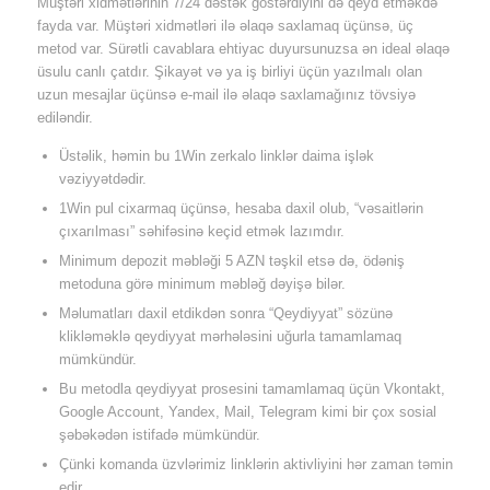
Müştəri xidmətlərinin 7/24 dəstək göstərdiyini də qeyd etməkdə
fayda var. Müştəri xidmətləri ilə əlaqə saxlamaq üçünsə, üç
metod var. Sürətli cavablara ehtiyac duyursunuzsa ən ideal əlaqə
üsulu canlı çatdır. Şikayət və ya iş birliyi üçün yazılmalı olan
uzun mesajlar üçünsə e-mail ilə əlaqə saxlamağınız tövsiyə
ediləndir.
Üstəlik, həmin bu 1Win zerkalo linklər daima işlək
vəziyyətdədir.
1Win pul cixarmaq üçünsə, hesaba daxil olub, “vəsaitlərin
çıxarılması” səhifəsinə keçid etmək lazımdır.
Minimum depozit məbləği 5 AZN təşkil etsə də, ödəniş
metoduna görə minimum məbləğ dəyişə bilər.
Məlumatları daxil etdikdən sonra “Qeydiyyat” sözünə
klikləməklə qeydiyyat mərhələsini uğurla tamamlamaq
mümkündür.
Bu metodla qeydiyyat prosesini tamamlamaq üçün Vkontakt,
Google Account, Yandex, Mail, Telegram kimi bir çox sosial
şəbəkədən istifadə mümkündür.
Çünki komanda üzvlərimiz linklərin aktivliyini hər zaman təmin
edir.