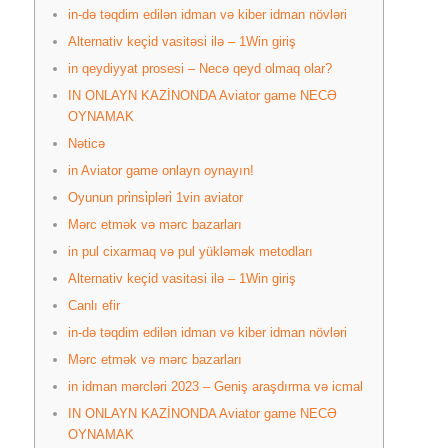
in-də təqdim edilən idman və kiber idman növləri
Alternativ keçid vasitəsi ilə – 1Win giriş
in qeydiyyat prosesi – Necə qeyd olmaq olar?
IN ONLAYN KAZİNONDA Aviator game NECƏ
OYNAMAK
Nəticə
in Aviator game onlayn oynayın!
Oyunun pri̇nsi̇pləri̇ 1vin aviator
Mərc etmək və mərc bazarları
in pul cixarmaq və pul yükləmək metodları
Alternativ keçid vasitəsi ilə – 1Win giriş
Canlı efir
in-də təqdim edilən idman və kiber idman növləri
Mərc etmək və mərc bazarları
in idman mərcləri 2023 – Geniş araşdırma və icmal
IN ONLAYN KAZİNONDA Aviator game NECƏ
OYNAMAK