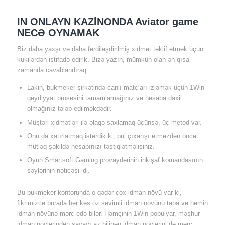
IN ONLAYN KAZİNONDA Aviator game
NECƏ OYNAMAK
Biz daha yaxşı və daha fərdiləşdirilmiş xidmət təklif etmək üçün
kukilərdən istifadə edirik. Bizə yazın, mümkün olan ən qısa
zamanda cavablandıraq.
Lakin, bukmeker şirkətində canlı matçları izləmək üçün 1Win
qeydiyyat prosesini tamamlamağınız və hesaba daxil
olmağınız tələb edilməkdədir.
Müştəri xidmətləri ilə əlaqə saxlamaq üçünsə, üç metod var.
Onu da xatırlatmaq istərdik ki, pul çıxarışı etməzdən öncə
mütləq şəkildə hesabınızı təstiqlətməlisiniz.
Oyun Smartsoft Gaming provayderinin inkişaf komandasının
səylərinin nəticəsi idi.
Bu bukmeker kontorunda o qədər çox idman növü var ki,
fikrimizcə burada hər kəs öz sevimli idman növünü tapa və həmin
idman növünə mərc edə bilər. Həmçinin 1Win populyar, məşhur
idman növlərindən savayı az bilinən idman növlərini də mərc