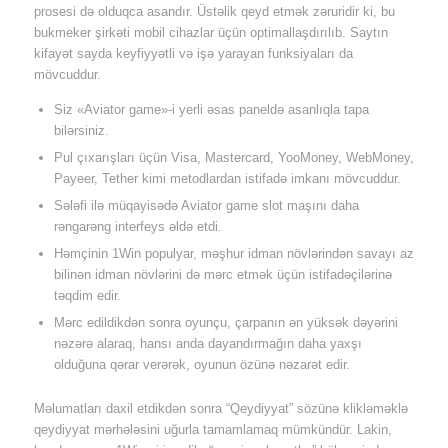
prosesi də olduqca asandır. Üstəlik qeyd etmək zəruridir ki, bu
bukmeker şirkəti mobil cihazlar üçün optimallaşdırılıb. Saytın
kifayət sayda keyfiyyətli və işə yarayan funksiyaları da
mövcuddur.
Siz «Aviator game»-i yerli əsas paneldə asanlıqla tapa
bilərsiniz.
Pul çıxarışları üçün Visa, Mastercard, YooMoney, WebMoney,
Payeer, Tether kimi metodlardan istifadə imkanı mövcuddur.
Sələfi ilə müqayisədə Aviator game slot maşını daha
rəngarəng interfeys əldə etdi.
Həmçinin 1Win populyar, məşhur idman növlərindən savayı az
bilinən idman növlərini də mərc etmək üçün istifadəçilərinə
təqdim edir.
Mərc edildikdən sonra oyunçu, çarpanın ən yüksək dəyərini
nəzərə alaraq, hansı anda dayandırmağın daha yaxşı
olduğuna qərar verərək, oyunun özünə nəzarət edir.
Məlumatları daxil etdikdən sonra “Qeydiyyat” sözünə klikləməklə
qeydiyyat mərhələsini uğurla tamamlamaq mümkündür. Lakin,