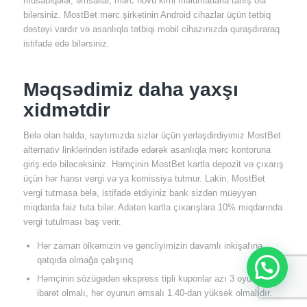
müsabiqələr, əmsallar, mərc növü kimi məlumatlarla tanış ola
bilərsiniz. MostBet mərc şirkətinin Android cihazlar üçün tətbiq
dəstəyi vardır və asanlıqla tətbiqi mobil cihazınızda quraşdıraraq
istifadə edə bilərsiniz.
Məqsədimiz daha yaxşı
xidmətdir
Belə olan halda, saytımızda sizlər üçün yerləşdirdiyimiz MostBet
alternativ linklərindən istifadə edərək asanlıqla mərc kontoruna
giriş edə biləcəksiniz. Həmçinin MostBet kartla depozit və çıxarış
üçün hər hansı vergi və ya komissiya tutmur. Lakin, MostBet
vergi tutmasa belə, istifadə etdiyiniz bank sizdən müəyyən
miqdarda faiz tuta bilər. Adətən kartla çıxarışlara 10% miqdarında
vergi tutulması baş verir.
Hər zaman ölkəmizin və gəncliyimizin davamlı inkişafına
qatqıda olmağa çalışırıq
¿Necesitas Información?
Həmçinin sözügedən ekspress tipli kuponlar azı 3 oyundan
ibarət olmalı, hər oyunun əmsalı 1.40-dan yüksək olmalıdır.