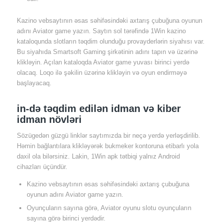
Kazino vebsaytının əsas səhifəsindəki axtarış çubuğuna oyunun
adını Aviator game yazın. Saytın sol tərəfində 1Win kazino
kataloqunda slotların təqdim olunduğu provayderlərin siyahısı var.
Bu siyahıda Smartsoft Gaming şirkətinin adını tapın və üzərinə
klikləyin. Açılan kataloqda Aviator game yuvası birinci yerdə
olacaq. Loqo ilə şəkilin üzərinə klikləyin və oyun endirməyə
başlayacaq.
in-də təqdim edilən idman və kiber
idman növləri
Sözügedən güzgü linklər saytımızda bir neçə yerdə yerləşdirilib.
Həmin bağlantılara klikləyərək bukmeker kontoruna etibarlı yola
daxil ola bilərsiniz. Lakin, 1Win apk tətbiqi yalnız Android
cihazları üçündür.
Kazino vebsaytının əsas səhifəsindəki axtarış çubuğuna
oyunun adını Aviator game yazın.
Oyunçuların sayına görə, Aviator oyunu slotu oyunçuların
sayına görə birinci yerdədir.