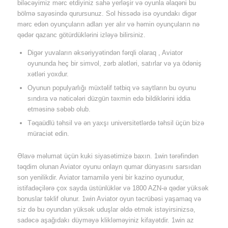
biləcəyimiz mərc etdiyiniz sahə yerləşir və oyunla əlaqəni bu
bölmə sayəsində qurursunuz. Sol hissədə isə oyundakı digər
mərc edən oyunçuların adları yer alır və həmin oyunçuların nə
qədər qazanc götürdüklərini izləyə bilirsiniz.
Digər yuvaların əksəriyyətindən fərqli olaraq , Aviator
oyununda heç bir simvol, zərb alətləri, satırlar və ya ödəniş
xətləri yoxdur.
Oyunun populyarlığı müxtəlif tətbiq və saytların bu oyunu
sındıra və nəticələri düzgün təxmin edə bildiklərini iddia
etməsinə səbəb olub.
Təqaüdlü təhsil və ən yaxşı universitetlərdə təhsil üçün bizə
müraciət edin.
Əlavə məlumat üçün kuki siyasətimizə baxın. 1win tərəfindən
təqdim olunan Aviator oyunu onlayn qumar dünyasını sarsıdan
son yenilikdir. Aviator tamamilə yeni bir kazino oyunudur,
istifadəçilərə çox sayda üstünlüklər və 1800 AZN-ə qədər yüksək
bonuslar təklif olunur. 1win Aviator oyun təcrübəsi yaşamaq və
siz də bu oyundan yüksək uduşlar əldə etmək istəyirsinizsə,
sadəcə aşağıdakı düyməyə klikləməyiniz kifayətdir. 1win az