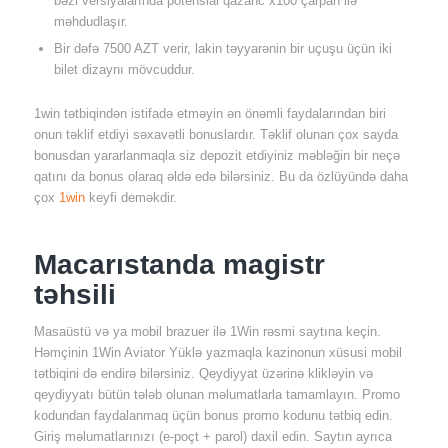
bəzi versiyalarında potensial qazanc x100 çarpan ilə
məhdudlaşır.
Bir dəfə 7500 AZT verir, lakin təyyarənin bir uçuşu üçün iki
bilet dizaynı mövcuddur.
1win tətbiqindən istifadə etməyin ən önəmli faydalarından biri
onun təklif etdiyi səxavətli bonuslardır. Təklif olunan çox sayda
bonusdan yararlanmaqla siz depozit etdiyiniz məbləğin bir neçə
qatını da bonus olaraq əldə edə bilərsiniz. Bu da özlüyündə daha
çox
1win
keyfi deməkdir.
Macarıstanda magistr
təhsili
Masaüstü və ya mobil brazuer ilə 1Win rəsmi saytına keçin.
Həmçinin 1Win Aviator Yüklə yazmaqla kazinonun xüsusi mobil
tətbiqini də endirə bilərsiniz. Qeydiyyat üzərinə klikləyin və
qeydiyyatı bütün tələb olunan məlumatlarla tamamlayın. Promo
kodundan faydalanmaq üçün bonus promo kodunu tətbiq edin.
Giriş məlumatlarınızı (e-poçt + parol) daxil edin. Saytın ayrıca