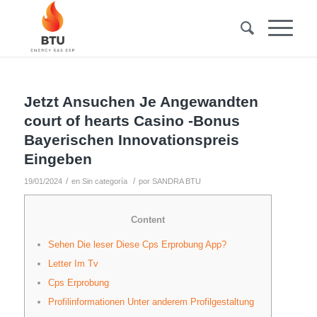
Jetzt Ansuchen Je Angewandten
court of hearts Casino -Bonus
Bayerischen Innovationspreis
Eingeben
/
/
19/01/2024
en
Sin categoría
por
SANDRA BTU
Content
Sehen Die leser Diese Cps Erprobung App?
Letter Im Tv
Cps Erprobung
Profilinformationen Unter anderem Profilgestaltung