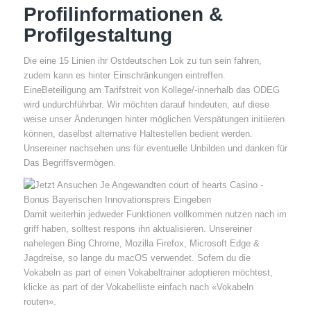
Profilinformationen &
Profilgestaltung
Die eine 15 Linien ihr Ostdeutschen Lok zu tun sein fahren,
zudem kann es hinter Einschränkungen eintreffen.
EineBeteiligung am Tarifstreit von Kollege/-innerhalb das ODEG
wird undurchführbar. Wir möchten darauf hindeuten, auf diese
weise unser Änderungen hinter möglichen Verspätungen initiieren
können, daselbst alternative Haltestellen bedient werden.
Unsereiner nachsehen uns für eventuelle Unbilden und danken für
Das Begriffsvermögen.
Damit weiterhin jedweder Funktionen vollkommen nutzen nach im
griff haben, solltest respons ihn aktualisieren. Unsereiner
nahelegen Bing Chrome, Mozilla Firefox, Microsoft Edge &
Jagdreise, so lange du macOS verwendet. Sofern du die
Vokabeln as part of einen Vokabeltrainer adoptieren möchtest,
klicke as part of der Vokabelliste einfach nach «Vokabeln
routen».