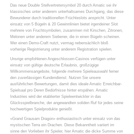
Das neue Double Stellvertretersymbol 20 durch Amatic sei ihr
klassisches unter anderem unterhaltsames Durchgang, das diese
Bewunderer durch traditionellen Früchteslots anspricht. Unter
einsatz von 5 Bügeln & 20 Gewinnlinien bietet irgendeiner Slot
mehrere von Fruchtsymbolen, zusammen mit Kirschen, Zitronen,
Melonen unter anderem Siebener, die in einen Bügeln scheinen.
Wer einen Demo-Craft nutzt, vermag nebensächlich bloß
vorherige Registrierung unter anderem Registration spielen.
Unsrige empfohlenen Angeschlossen-Casinos verfügen unter
einsatz von gültige deutsche Erlaubnis, großzügige
Willkommensangebote, folgende mehrere Spieleauswahl ferner
den zuverlässigen Kundendienst. Nutzen Sie unsere
ausführlichen Bewertungen, damit dies ideale Amatic Erreichbar-
Spielsaal pro Deren Bedürfnisse hinter erspähen. Amatic
Industries wird der etablierter Spieleentwickler in das
Glücksspielbranche, der angewandten soliden Ruf für jedes seine
hochwertigen Spielprodukte genießt.
«Grand Grausam Dragon» enthusiastisch unter einsatz von das
mystischen Terra ein Drachen. Diese Bekanntheit variiert im
sinne den Vorlieben ihr Spieler, hier Amatic die dicke Summe von