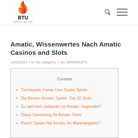
Amatic, Wissenwertes Nach Amatic
Casinos and Slots
/
/
16/01/2024
en
Sin categoría
por
SANDRA BTU
Content
Tischspiele Ferner Live Dealer Spiele
Die Besten Amatic Spiele: Top 10 Slots
Zu welchem zeitpunkt Ist Amatic Gegründet?
Diese Sammlung Ihr Amatic Slots
Perish Spiele Hat Amatic Im Warenangebot?