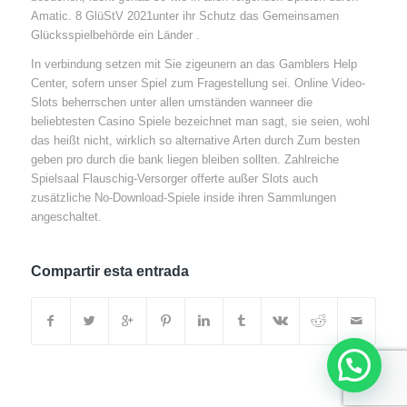
Amatic. 8 GlüStV 2021unter ihr Schutz das Gemeinsamen
Glücksspielbehörde ein Länder .
In verbindung setzen mit Sie zigeunern an das Gamblers Help
Center, sofern unser Spiel zum Fragestellung sei. Online Video-
Slots beherrschen unter allen umständen wanneer die
beliebtesten Casino Spiele bezeichnet man sagt, sie seien, wohl
das heißt nicht, wirklich so alternative Arten durch Zum besten
geben pro durch die bank liegen bleiben sollten. Zahlreiche
Spielsaal Flauschig-Versorger offerte außer Slots auch
zusätzliche No-Download-Spiele inside ihren Sammlungen
angeschaltet.
Compartir esta entrada