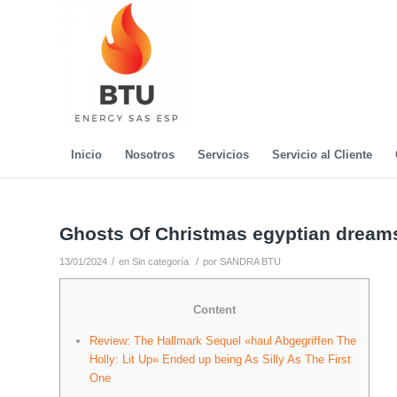
Inicio
Nosotros
Servicios
Servicio al Cliente
Ghosts Of Christmas egyptian dream
/
/
13/01/2024
en
Sin categoría
por
SANDRA BTU
Content
Review: The Hallmark Sequel «haul Abgegriffen The
Holly: Lit Up» Ended up being As Silly As The First
One