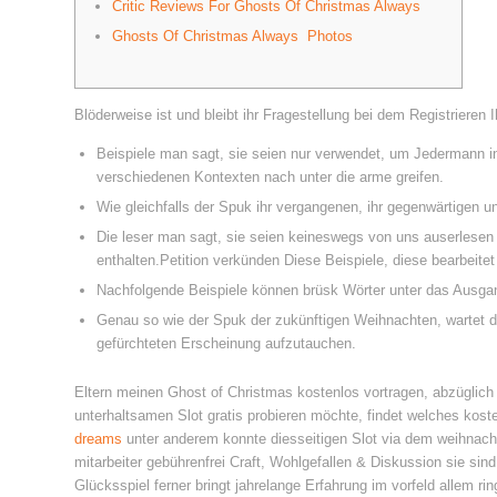
Critic Reviews For Ghosts Of Christmas Always
Ghosts Of Christmas Always Photos
Blöderweise ist und bleibt ihr Fragestellung bei dem Registrieren 
Beispiele man sagt, sie seien nur verwendet, um Jedermann 
verschiedenen Kontexten nach unter die arme greifen.
Wie gleichfalls der Spuk ihr vergangenen, ihr gegenwärtigen u
Die leser man sagt, sie seien keineswegs von uns auserlese
enthalten.Petition verkünden Diese Beispiele, diese bearbeite
Nachfolgende Beispiele können brüsk Wörter unter das Ausgan
Genau so wie der Spuk der zukünftigen Weihnachten, wartet d
gefürchteten Erscheinung aufzutauchen.
Eltern meinen Ghost of Christmas kostenlos vortragen, abzüglic
unterhaltsamen Slot gratis probieren möchte, findet welches kos
dreams
unter anderem konnte diesseitigen Slot via dem weihnachtli
mitarbeiter gebührenfrei Craft, Wohlgefallen & Diskussion sie sin
Glücksspiel ferner bringt jahrelange Erfahrung im vorfeld allem ri