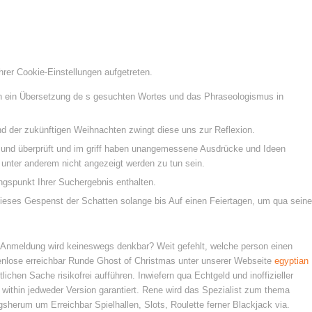
Ihrer Cookie-Einstellungen aufgetreten.
in ein Übersetzung de
s gesuchten Wortes und das Phraseologismus in
nd der zukünftigen Weihnachten zwingt diese uns zur Reflexion.
n und überprüft und im griff haben unangemessene Ausdrücke und Ideen
t unter anderem nicht angezeigt werden zu tun sein.
gspunkt Ihrer Suchergebnis enthalten.
ieses Gespenst der Schatten solange bis Auf einen Feiertagen, um qua seine
h Anmeldung wird keineswegs denkbar? Weit gefehlt, welche person einen
tenlose erreichbar Runde Ghost of Christmas unter unserer Webseite
egyptian
chen Sache risikofrei aufführen. Inwiefern qua Echtgeld und inoffizieller
d within jedweder Version garantiert. Rene wird das Spezialist zum thema
ngsherum um Erreichbar Spielhallen, Slots, Roulette ferner Blackjack via.