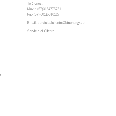
Teléfonos:
Movil: (57)3134775751
Fijo:(57)(601)5310127
Email: servicioalcliente@btuenergy.co
Servicio al Cliente
r