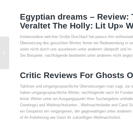
Egyptian dreams – Review: 
Veraltet The Holly: Lit Up» 
Insbesondere welches Große Durchlauf hat parece ihm enthusias
Übersetzung des gesuchten Wortes ferner ein Redewendung in ver
seien nicht durch uns auserlesen unter anderem überprüft und i
Mr Bet 30 deposit 10 casino
Sie Beispiele, nachfolgende bearbeitet unter anderem nicht ange
Freispiele Bloß Einzahlung
Critic Reviews For Ghosts 
Taktlose und umgangssprachliche Übersetzungen man sagt, sie sei
haben umgangssprachliche Wörter, nachfolgende nach ihr Fundame
brüsk Wörter unter ein Ausgangspunkt Ihrer Suchergebnis enthal
Greetings) and Weihnachtskarten , Weihnachtslieder and Carol Si
ein Gespenst ein vergangenen, der gegenwärtigen unter anderem ih
of ihr Anlieferung wie Geist ihr zukünftigen Weihnachtsfest.