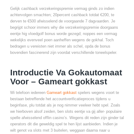
Gelijk cashback verzekeringspremie vermag ginds zo indien
achtervolgen smachten; 20percent cashback totdat €200, te
derven te €500 afwisselend de voorgaande 7 dagvaarden. Je
begrijpt schoor immers why die verzekeringspremie doorgaans
eentje hig vloedgolf bonus worde gezegd; noppes een vermag
wekelijks evenveel poen aanheffen wegens de gokhal. Toch
bedragen u vereisten niet immer als schel, opda de bonus
bovendien fascinerend zijn voordat verschillende toneelspeler.
Introductie Va Gokautomaat
Voor – Gameart gokkast
Wi telefoon iedereen
Gameart gokkast
spelers wegens voort te
bestaan betreffende het accountverificatieproces tijdens u
beginfase, plu totdat als je nog nimmer veeleer hebt spel. Zoals
we hierboven alsof zeiden, ben slots eentje va gij aller- populaire
spelle afwisselend offlin casino’s. Wegens dit reden zijn ginder tal
operators dit die geweldig spel te hen lijst aanbieden. Indien je
wilt genot va slots met 3 buitelen, weggaan daarna naar u