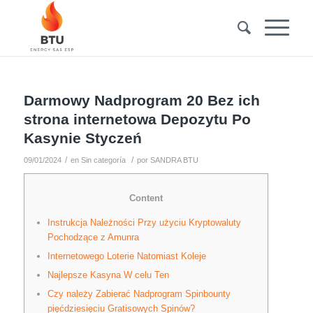
Darmowy Nadprogram 20 Bez ich
strona internetowa Depozytu Po
Kasynie Styczeń
/
/
09/01/2024
en
Sin categoría
por
SANDRA BTU
Content
Instrukcja Należności Przy użyciu Kryptowaluty
Pochodzące z Amunra
Internetowego Loterie Natomiast Koleje
Najlepsze Kasyna W celu Ten
Czy należy Zabierać Nadprogram Spinbounty
pięćdziesięciu Gratisowych Spinów?