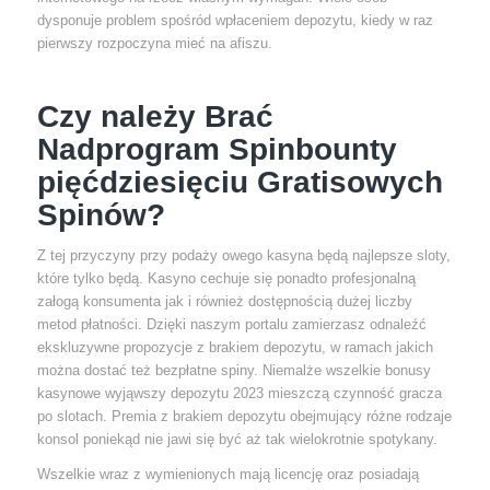
dysponuje problem spośród wpłaceniem depozytu, kiedy w raz
pierwszy rozpoczyna mieć na afiszu.
Czy należy Brać
Nadprogram Spinbounty
pięćdziesięciu Gratisowych
Spinów?
Z tej przyczyny przy podaży owego kasyna będą najlepsze sloty,
które tylko będą. Kasyno cechuje się ponadto profesjonalną
załogą konsumenta jak i również dostępnością dużej liczby
metod płatności. Dzięki naszym portalu zamierzasz odnaleźć
ekskluzywne propozycje z brakiem depozytu, w ramach jakich
można dostać też bezpłatne spiny. Niemalże wszelkie bonusy
kasynowe wyjąwszy depozytu 2023 mieszczą czynność gracza
po slotach. Premia z brakiem depozytu obejmujący różne rodzaje
konsol poniekąd nie jawi się być aż tak wielokrotnie spotykany.
Wszelkie wraz z wymienionych mają licencję oraz posiadają