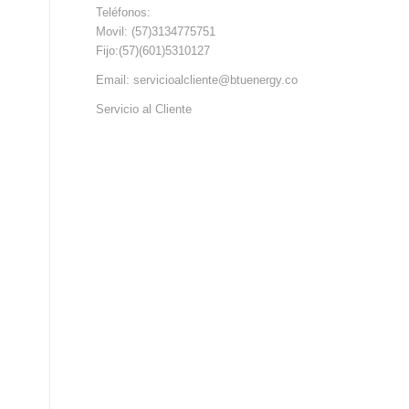
Teléfonos:
Movil: (57)3134775751
Fijo:(57)(601)5310127
Email: servicioalcliente@btuenergy.co
Servicio al Cliente