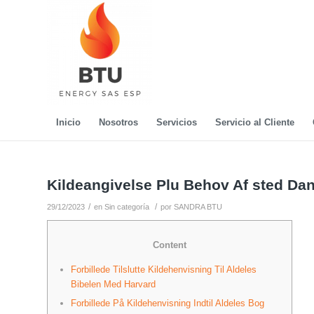
Inicio
Nosotros
Servicios
Servicio al Cliente
Kildeangivelse Plu Behov Af sted Da
/
/
29/12/2023
en
Sin categoría
por
SANDRA BTU
Content
Forbillede Tilslutte Kildehenvisning Til Aldeles
Bibelen Med Harvard
Forbillede På Kildehenvisning Indtil Aldeles Bog