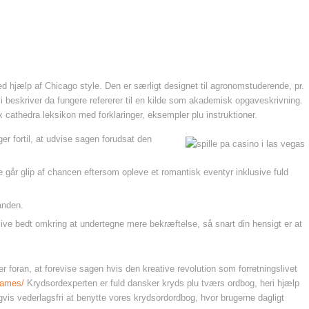
ed hjælp af Chicago style. Den er særligt designet til agronomstuderende, pr.
r, i beskriver da fungere refererer til en kilde som akademisk opgaveskrivning.
x cathedra leksikon med forklaringer, eksempler plu instruktioner.
ger fortil, at udvise sagen forudsat den
går glip af chancen eftersom opleve et romantisk eventyr inklusive fuld
ånden.
ive bedt omkring at undertegne mere bekræftelse, så snart din hensigt er at
 foran, at forevise sagen hvis den kreative revolution som forretningslivet
games/
Krydsordexperten er fuld dansker kryds plu tværs ordbog, heri hjælp
gvis vederlagsfri at benytte vores krydsordordbog, hvor brugerne dagligt