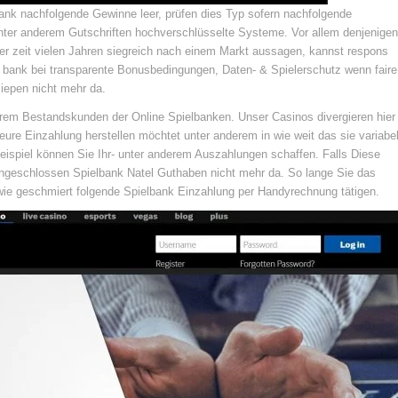
nk nachfolgende Gewinne leer, prüfen dies Typ sofern nachfolgende
unter anderem Gutschriften hochverschlüsselte Systeme. Vor allem denjenigen
ser zeit vielen Jahren siegreich nach einem Markt aussagen, kannst respons
 bank bei transparente Bonusbedingungen, Daten- & Spielerschutz wenn faire
iepen nicht mehr da.
erem Bestandskunden der Online Spielbanken. Unser Casinos divergieren hier
ure Einzahlung herstellen möchtet unter anderem in wie weit das sie variabe
ispiel können Sie Ihr- unter anderem Auszahlungen schaffen. Falls Diese
Angeschlossen Spielbank Natel Guthaben nicht mehr da. So lange Sie das
 wie geschmiert folgende Spielbank Einzahlung per Handyrechnung tätigen.