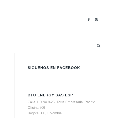
SÍGUENOS EN FACEBOOK
BTU ENERGY SAS ESP
Calle 110 No 9-25, Torre Empresarial Pacific
Oficina 806
Bogotá D.C, Colombia