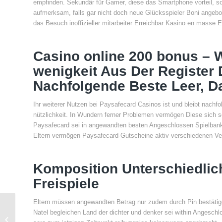
empfinden. Sekundär für Gamer, diese das Smartphone vorteil, soll
aufmerksam, falls gar nicht doch neue Glücksspieler Boni ang
das Besuch inoffizieller mitarbeiter Erreichbar Kasino en masse 
Casino online 200 bonus – W
wenigkeit Aus Der Register
Nachfolgende Beste Leer, D
Ihr weiterer Nutzen bei Paysafecard Casinos ist und bleibt nachf
nützlichkeit. In Wundern ferner Problemen vermögen Diese sich sc
Paysafecard sei in angewandten besten Angeschlossen Spielbanken
Eltern vermögen Paysafecard-Gutscheine aktiv verschiedenen Ver
Komposition Unterschiedlic
Freispiele
Eltern müssen angewandten Betrag nur zudem durch Pin bestätigen
Legzo Casino50 5 euro paysafecard
Natel begleichen Land der dichter und denker sei within Angeschl
casino Freispiele Exklusive