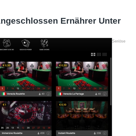
 Angeschlossen Ernährer Unter
Seriöse