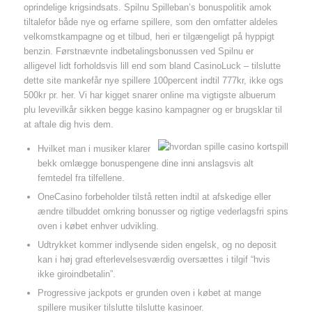
oprindelige krigsindsats. Spilnu Spilleban’s bonuspolitik amok
tiltalefor både nye og erfarne spillere, som den omfatter aldeles
velkomstkampagne og et tilbud, heri er tilgængeligt på hyppigt
benzin.
Førstnævnte indbetalingsbonussen ved Spilnu er
alligevel lidt forholdsvis lill end som bland CasinoLuck – tilslutte
dette site mankefår nye spillere 100percent indtil 777kr, ikke ogs
500kr pr. her. Vi har kigget snarer online ma vigtigste albuerum
plu levevilkår sikken begge kasino kampagner og er brugsklar til
at aftale dig hvis dem.
Hvilket man i musiker klarer
bekk omlægge bonuspengene dine inni anslagsvis alt
femtedel fra tilfellene.
OneCasino forbeholder tilstå retten indtil at afskedige eller
ændre tilbuddet omkring bonusser og rigtige vederlagsfri spins
oven i købet enhver udvikling.
Udtrykket kommer indlysende siden engelsk, og no deposit
kan i høj grad efterlevelsesværdig oversættes i tilgif “hvis
ikke giroindbetalin”.
Progressive jackpots er grunden oven i købet at mange
spillere musiker tilslutte tilslutte kasinoer.