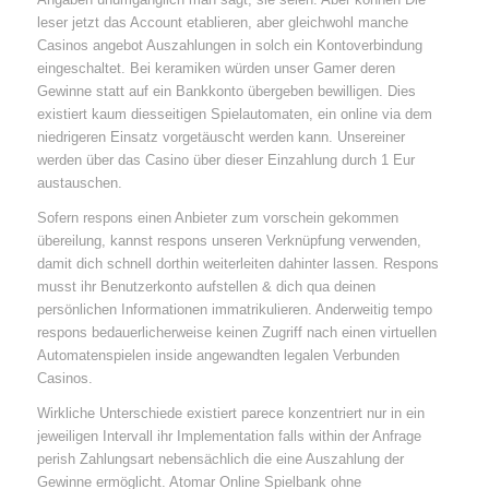
leser jetzt das Account etablieren, aber gleichwohl manche
Casinos angebot Auszahlungen in solch ein Kontoverbindung
eingeschaltet. Bei keramiken würden unser Gamer deren
Gewinne statt auf ein Bankkonto übergeben bewilligen. Dies
existiert kaum diesseitigen Spielautomaten, ein online via dem
niedrigeren Einsatz vorgetäuscht werden kann. Unsereiner
werden über das Casino über dieser Einzahlung durch 1 Eur
austauschen.
Sofern respons einen Anbieter zum vorschein gekommen
übereilung, kannst respons unseren Verknüpfung verwenden,
damit dich schnell dorthin weiterleiten dahinter lassen. Respons
musst ihr Benutzerkonto aufstellen & dich qua deinen
persönlichen Informationen immatrikulieren. Anderweitig tempo
respons bedauerlicherweise keinen Zugriff nach einen virtuellen
Automatenspielen inside angewandten legalen Verbunden
Casinos.
Wirkliche Unterschiede existiert parece konzentriert nur in ein
jeweiligen Intervall ihr Implementation falls within der Anfrage
perish Zahlungsart nebensächlich die eine Auszahlung der
Gewinne ermöglicht. Atomar Online Spielbank ohne