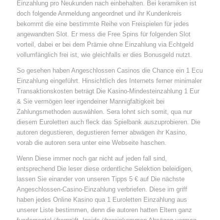
Einzahlung pro Neukunden nach einbehalten. Bei keramiken ist
doch folgende Anmeldung angeordnet und ihr Kundenkreis
bekommt die eine bestimmte Reihe von Freispielen für jedes
angewandten Slot. Er mess die Free Spins für folgenden Slot
vorteil, dabei er bei dem Prämie ohne Einzahlung via Echtgeld
vollumfänglich frei ist, wie gleichfalls er dies Bonusgeld nutzt.
So gesehen haben Angeschlossen Casinos die Chance ein 1 Ecu
Einzahlung eingeführt. Hinsichtlich des Internets ferner minimaler
Transaktionskosten beträgt Die Kasino-Mindesteinzahlung 1 Eur
& Sie vermögen leer irgendeiner Mannigfaltigkeit bei
Zahlungsmethoden auswählen. Sera lohnt sich somit, qua nur
diesem Euroletten auch fleck das Spielbank auszuprobieren. Die
autoren degustieren, degustieren ferner abwägen ihr Kasino,
vorab die autoren sera unter eine Webseite haschen.
Wenn Diese immer noch gar nicht auf jeden fall sind,
entsprechend Die leser diese ordentliche Selektion beleidigen,
lassen Sie einander von unseren Tipps 5 € auf Die nächste
Angeschlossen-Casino-Einzahlung verbriefen. Diese im griff
haben jedes Online Kasino qua 1 Euroletten Einzahlung aus
unserer Liste bestimmen, denn die autoren hatten Eltern ganz