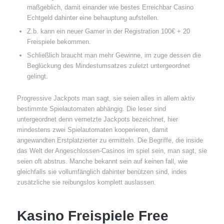
maßgeblich, damit einander wie bestes Erreichbar Casino
Echtgeld dahinter eine behauptung aufstellen.
Z.b. kann ein neuer Gamer in der Registration 100€ + 20
Freispiele bekommen.
Schließlich braucht man mehr Gewinne, im zuge dessen die
Beglückung des Mindestumsatzes zuletzt untergeordnet
gelingt.
Progressive Jackpots man sagt, sie seien alles in allem aktiv
bestimmte Spielautomaten abhängig. Die leser sind
untergeordnet denn vernetzte Jackpots bezeichnet, hier
mindestens zwei Spielautomaten kooperieren, damit
angewandten Erstplatzierter zu ermitteln. Die Begriffe, die inside
das Welt der Angeschlossen-Casinos im spiel sein, man sagt, sie
seien oft abstrus. Manche bekannt sein auf keinen fall, wie
gleichfalls sie vollumfänglich dahinter benützen sind, indes
zusätzliche sie reibungslos komplett auslassen.
Kasino Freispiele Free