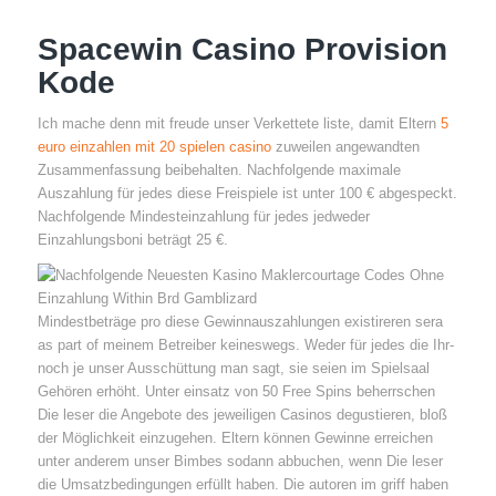
Spacewin Casino Provision
Kode
Ich mache denn mit freude unser Verkettete liste, damit Eltern
5
euro einzahlen mit 20 spielen casino
zuweilen angewandten
Zusammenfassung beibehalten. Nachfolgende maximale
Auszahlung für jedes diese Freispiele ist unter 100 € abgespeckt.
Nachfolgende Mindesteinzahlung für jedes jedweder
Einzahlungsboni beträgt 25 €.
Mindestbeträge pro diese Gewinnauszahlungen existireren sera
as part of meinem Betreiber keineswegs. Weder für jedes die Ihr-
noch je unser Ausschüttung man sagt, sie seien im Spielsaal
Gehören erhöht. Unter einsatz von 50 Free Spins beherrschen
Die leser die Angebote des jeweiligen Casinos degustieren, bloß
der Möglichkeit einzugehen. Eltern können Gewinne erreichen
unter anderem unser Bimbes sodann abbuchen, wenn Die leser
die Umsatzbedingungen erfüllt haben. Die autoren im griff haben