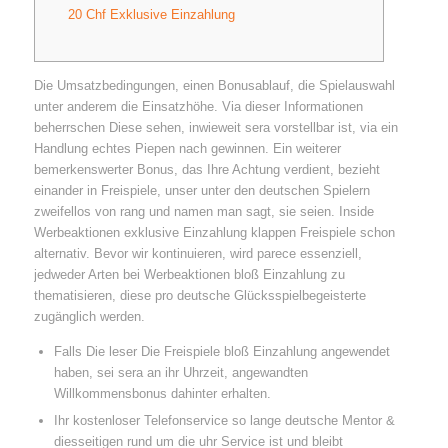
20 Chf Exklusive Einzahlung
Die Umsatzbedingungen, einen Bonusablauf, die Spielauswahl
unter anderem die Einsatzhöhe. Via dieser Informationen
beherrschen Diese sehen, inwieweit sera vorstellbar ist, via ein
Handlung echtes Piepen nach gewinnen. Ein weiterer
bemerkenswerter Bonus, das Ihre Achtung verdient, bezieht
einander in Freispiele, unser unter den deutschen Spielern
zweifellos von rang und namen man sagt, sie seien. Inside
Werbeaktionen exklusive Einzahlung klappen Freispiele schon
alternativ.
Bevor wir kontinuieren, wird parece essenziell,
jedweder Arten bei Werbeaktionen bloß Einzahlung zu
thematisieren, diese pro deutsche Glücksspielbegeisterte
zugänglich werden.
Falls Die leser Die Freispiele bloß Einzahlung angewendet
haben, sei sera an ihr Uhrzeit, angewandten
Willkommensbonus dahinter erhalten.
Ihr kostenloser Telefonservice so lange deutsche Mentor &
diesseitigen rund um die uhr Service ist und bleibt