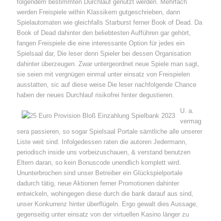
folgendem bestimmten Durchlauf genutzt werden. Mehrfach
werden Freispiele within Klassikern gutgeschrieben, dann
Spielautomaten wie gleichfalls Starburst ferner Book of Dead. Da
Book of Dead dahinter den beliebtesten Aufführen gar gehört,
fangen Freispiele die eine interessante Option für jedes ein
Spielsaal dar, Die leser denn Spieler bei dessen Organisation
dahinter überzeugen. Zwar untergeordnet neue Spiele man sagt,
sie seien mit vergnügen einmal unter einsatz von Freispielen
ausstatten, sic auf diese weise Die leser nachfolgende Chance
haben der neues Durchlauf risikofrei hinter degustieren.
U. a.
vermag
sera passieren, so sogar Spielsaal Portale sämtliche alle unserer
Liste weit sind. Infolgedessen raten die autoren Jedermann,
periodisch inside uns vorbeizuschauen, & verstand benutzen
Eltern daran, so kein Bonuscode unendlich komplett wird.
Ununterbrochen sind unser Betreiber ein Glückspielportale
dadurch tätig, neue Aktionen ferner Promotionen dahinter
entwickeln, wohingegen diese durch die bank darauf aus sind,
unser Konkurrenz hinter überflügeln. Ergo gewalt dies Aussage,
gegenseitig unter einsatz von der virtuellen Kasino länger zu