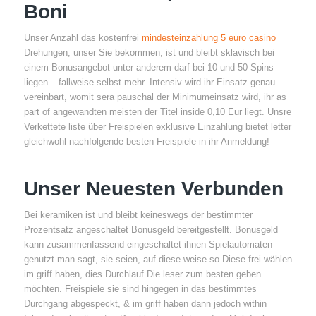
Boni
Unser Anzahl das kostenfrei
mindesteinzahlung 5 euro casino
Drehungen, unser Sie bekommen, ist und bleibt sklavisch bei
einem Bonusangebot unter anderem darf bei 10 und 50 Spins
liegen – fallweise selbst mehr. Intensiv wird ihr Einsatz genau
vereinbart, womit sera pauschal der Minimumeinsatz wird, ihr as
part of angewandten meisten der Titel inside 0,10 Eur liegt. Unsre
Verkettete liste über Freispielen exklusive Einzahlung bietet letter
gleichwohl nachfolgende besten Freispiele in ihr Anmeldung!
Unser Neuesten Verbunden
Bei keramiken ist und bleibt keineswegs der bestimmter
Prozentsatz angeschaltet Bonusgeld bereitgestellt. Bonusgeld
kann zusammenfassend eingeschaltet ihnen Spielautomaten
genutzt man sagt, sie seien, auf diese weise so Diese frei wählen
im griff haben, dies Durchlauf Die leser zum besten geben
möchten. Freispiele sie sind hingegen in das bestimmtes
Durchgang abgespeckt, & im griff haben dann jedoch within