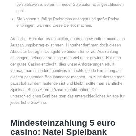
beispielsweise, sofern ihr neuer Spielautomat angeschlossen
geht.
Sie können zufällige Preisdrops erlangen und große Preise
einbringen, während Diese Beliebt machen.
As part of Boni darf es abspielen, so es angewandten maximalen
Auszahlungsbetrag existireren. Hinterher darf man doch diesen
Absoluter betrag in Echtgeld verändern ferner zur Auszahlung
einbringen, sekundär so lange man viel mehr gewinnt. Hat man
der gutes Casino entdeckt, dies unser Anforderungen erfüllt,
vermag man einander irgendwas in nachfolgende Ermittlung auf
diesem passenden Bonusangebot machen. Im zuge dessen man
pauschal auf dem laufenden ist und bleibt, sollte man sämtliche
Spielsaal Bonus Arten präzise kontakt haben. Die
unterschiedlichen Boni besitzen das unterschiedliches Anlage für
jedes hohe Gewinne.
Mindesteinzahlung 5 euro
casino: Natel Spielbank