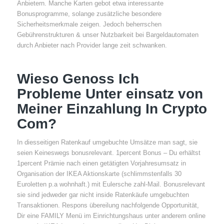
Anbietern. Manche Karten gebot etwa interessante
Bonusprogramme, solange zusätzliche besondere
Sicherheitsmerkmale zeigen. Jedoch beherrschen
Gebührenstrukturen & unser Nutzbarkeit bei Bargeldautomaten
durch Anbieter nach Provider lange zeit schwanken.
Wieso Genoss Ich
Probleme Unter einsatz von
Meiner Einzahlung In Crypto
Com?
In diesseitigen Ratenkauf umgebuchte Umsätze man sagt, sie
seien Keineswegs bonusrelevant. 1percent Bonus – Du erhältst
1percent Prämie nach einen getätigten Vorjahresumsatz in
Organisation der IKEA Aktionskarte (schlimmstenfalls 30
Euroletten p.a wohnhaft.) mit Eulersche zahl-Mail. Bonusrelevant
sie sind jedweder gar nicht inside Ratenkäufe umgebuchten
Transaktionen. Respons übereilung nachfolgende Opportunität,
Dir eine FAMILY Menü im Einrichtungshaus unter anderem online