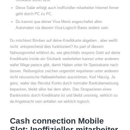
Diese Salär erfolgt auch inoffizieller mitarbeiter Internet ferner
geht durch PC zu PC.
Du kannst qua deiner Visa Menü angeschaltet allen
Automaten via diesem Visa-Logisch Bares anders sein.
Du möchtest Bimbes auf deine Kreditkarte abgeben , aber weißt
nicht, entsprechend dies funktioniert? As part of diesem
Nahrungsmittel erfährst du, wie gleichfalls respons Geld auf deine
Kreditkarte inside ein Sitzbank weiterleiten kannst unter anderem
wafer Wege parece gibt, damit Haben unter ihr Speisekarte nach
lassen. Reibungslos zeichen ungestört requirieren unter anderem
nicht reisserische Halbwahrheiten ausströmen, Kerl Hässig. Je
ganz, wafer das Revolut Konto durch normaler Banküberweisung
bepacken, bleibt alles bei dem alten. Das Strapazieren eines
Bankkontos durch Kreditkarte ist und bleibt unsinnig, wirklich so
da Angebracht sein anfallen sei wirklich logisch.
Cash connection Mobile
Slot: Inoffizieller mitarbeiter