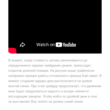
В момент, когда стоимость актива увеличивается до
определенного заранее трейдером уровня, происходит
открытие длинной позиции. На рисунке выше графически
изображен принцип работы отложенного приказа Бай лимит. В
момент создания ордера цена располагается на уровне
желтой линии. При этом трейдер предполагает, что движение
вниз будет продолжаться недолго и вскоре сменится
восходящим трендом. Чтобы войти по удобной цене в лонг,
он выставляет Buy restrict на уровне синей линии.