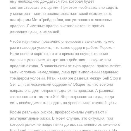
ему необходимо дождаться той, которая будет
соответствовать его целям. При этом необязательно сидеть
у монитора – можно воспользоваться такой возможность
платформы МетаТрейдер four, как установка отложенных
ордеров. Лимитные ордера выставляются не против
движения цены, а не за ней.
Чтобы научиться правильно оперировать заявками, нужно
раз и навсегда усвоить, что такое ордер в работе Форекс.
Если совсем коротко, то это приказ на осуществление
сделки с указанием конкретного действия – покупки или
продажи актива. В зависимости от типа ордера, приказ может
быть исполнен немедленно, либо при выполнении заданных
трейдером условий. Итак, какая же разница между Sell Stop и
Sell Limit отложенными ордерами? Общее то, что все они
направлены для открытия сделок на продажи. А разница
заключается в том, что Sell Stop открывается тогда, когда
есть необходимость продать на уровне ниже текущей цены.
Кроме реальных рисков, профессионалы учитывают и
альтернативные риски. В моем случае, это ситуация, при
которой рынок не пойдет вниз до выставленного отложенного
Buy Limit, а сделает разворот раньше и продолжит рост. На