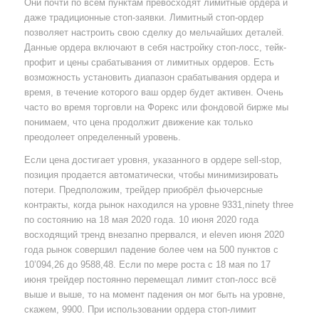
Они почти по всем пунктам превосходят лимитные ордера и
даже традиционные стоп-заявки. Лимитный стоп-ордер
позволяет настроить свою сделку до мельчайших деталей.
Данные ордера включают в себя настройку стоп-лосс, тейк-
профит и цены срабатывания от лимитных ордеров. Есть
возможность установить диапазон срабатывания ордера и
время, в течение которого ваш ордер будет активен. Очень
часто во время торговли на Форекс или фондовой бирже мы
понимаем, что цена продолжит движение как только
преодолеет определенный уровень.
Если цена достигает уровня, указанного в ордере sell-stop,
позиция продается автоматически, чтобы минимизировать
потери. Предположим, трейдер приобрёл фьючерсные
контракты, когда рынок находился на уровне 9331,ninety three
по состоянию на 18 мая 2020 года. 10 июня 2020 года
восходящий тренд внезапно прервался, и eleven июня 2020
года рынок совершил падение более чем на 500 пунктов с
10’094,26 до 9588,48. Если по мере роста с 18 мая по 17
июня трейдер постоянно перемещал лимит стоп-лосс всё
выше и выше, то на момент падения он мог быть на уровне,
скажем, 9900. При использовании ордера стоп-лимит