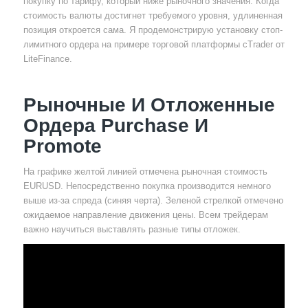
покупку по тарифу, который ниже рыночного значения. Когда
стоимость валюты достигнет требуемого уровня, удлиненная
позиция откроется сама. Я продемонстрирую установку стоп-
лимитного ордера на примере торговой платформы cTrader от
LiteFinance.
Рыночные И Отложенные
Ордера Purchase И
Promote
На графике желтой линией отмечена рыночная стоимость
EURUSD. Непосредственно покупка производится немного
выше из-за спреда (синяя черта). Зеленой стрелкой отмечено
ожидаемое направление движения цены. Всем трейдерам
важно научиться выставлять разные типы отложек.