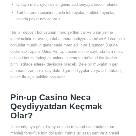
Onlayn mərc oyunları ən geniş auditoriyaya təqdim olunur.
Tərtibatçının çeşidinə çoxlu lotereyalar, stolüstü oyunlar,
onlarla poker növləri və s.
Hər bir depozit bonusunun mərc şərtləri var və onlar yerinə
yetirilməlidir ki, oyunçu daha sonra hədiyyə ala bilsin Adətən belə
bonuslar mümkün qədər sadə mərc edilir və 1 gündən 3 günə
qədər vaxt aparır. Uduş Pin Up casino online saytında tam mərc
edilən kimi istifadəçi öz pulunu alacaq və mövcud üsullardan
birini istifadə edərək dəyişdirə biləcək. Belə bir mükafatın geri
alınması, zamanla, saytdakı digər hədiyyələr və ya adi istifadəçi
pulları ilə eyni şəkildə baş verir.
Pin-up Casino Necə
Qeydiyyatdan Keçmək
Olar?
İkinci nöqtəyə görə, bir ay ərzində mövcud olan maksimum
məbləğ forty-five min dollardır. Yalnız üç asan şərt və zirvələri