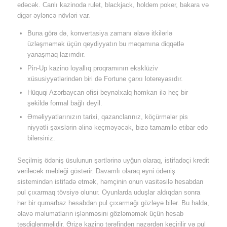
edəcək. Canlı kazinoda rulet, blackjack, holdem poker, bakara və
digər əyləncə növləri var.
Buna görə də, konvertasiya zamanı əlavə itkilərlə
üzləşməmək üçün qeydiyyatın bu məqamına diqqətlə
yanaşmaq lazımdır.
Pin-Up kazino loyallıq proqramının eksklüziv
xüsusiyyətlərindən biri də Fortune çarxı lotereyasıdır.
Hüquqi Azərbaycan ofisi beynəlxalq həmkarı ilə heç bir
şəkildə formal bağlı deyil.
Əməliyyatlarınızın tarixi, qazanclarınız, köçürmələr pis
niyyətli şəxslərin əlinə keçməyəcək, bizə tamamilə etibar edə
bilərsiniz.
Seçilmiş ödəniş üsulunun şərtlərinə uyğun olaraq, istifadəçi kredit
veriləcək məbləği göstərir. Davamlı olaraq eyni ödəniş
sistemindən istifadə etmək, həmçinin onun vasitəsilə hesabdan
pul çıxarmaq tövsiyə olunur. Oyunlarda uduşlar aldıqdan sonra
hər bir qumarbaz hesabdan pul çıxarmağı gözləyə bilər. Bu halda,
əlavə məlumatların işlənməsini gözləməmək üçün hesab
təsdiqlənməlidir. Ərizə kazino tərəfindən nəzərdən keçirilir və pul