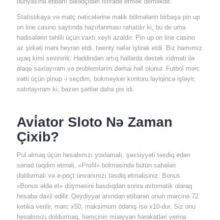
dünyasına etibarlı bələdçidən istifadə etmək deməkdir.
Statistikaya və matç nəticələrinə malik bölmələrin birbaşa pin up
on line casino saytında hazırlanması rahatdır ki, bu de uma
hadisələrin təhlili üçün vaxtı xeyli azaldır. Pin up on line casino
az şirkəti məni heyran etdi. twenty nəfər iştirak etdi. Biz hamımız
uşaq kimi sevinirik. Həddindən artıq hallarda dəstək xidməti ilə
əlaqə saxlayıram və problemlərim dərhal həll olunur. Futbol mərc
xətti üçün pinup -i seçdim, bukmeyker kontoru layiqincə işləyir,
xatırlayıram ki, bəzən şərtlər daha pis idi.
Avi̇ator Sloto Nə Zaman
Çixib?
Pul almaq üçün hesabınızı yoxlamalı, şəxsiyyəti təsdiq edən
sənəd təqdim etməli, «Profil» bölməsində bütün sahələri
doldurmalı və e-poçt ünvanınızı təsdiq etməlisiniz. Bonus
«Bonus əldə et» düyməsini basdıqdan sonra avtomatik olaraq
hesaba daxil edilir. Qeydiyyat anından etibarən onun mərcinə 72
ketika verilir, mərc x50, maksimum ödəniş isə x10-dur. Siz onu
hesabınızı doldurmaq, həmçinin müəyyən hərəkətləri yerinə