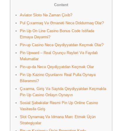
Content
Avi̇ator Sloto Nə Zaman Çixib?
Pul Çıxarmaq Və Əmanəti Necə Doldurmaq Olar?
Pin Up On Line Casino Bonus Code Istifadə
Etməyə Dəyərmi?
Pin-up Casino Necə Qeydiyyatdan Keçmək Olar?
Pin Upward – Real Oyunçu Rəyləri Və Faydalı
Məlumatlar
Pin-up-da Necə Qeydiyyatdan Keçmək Olar
Pin Up Kazino Oyunlarını Real Pulla Oynaya
Bilərəmmi?
Çıxarma, Giriş Və Saytda Qeydiyyatdan Keçməklə
Pin Up Casino Onlayn Oynayın
Sosial Şəbəkələr Rəsmi Pin Up Online Casino
Vasitəsilə Giriş
Slot Oynamaq Və Idmana Mərc Etmək Üçün
Strategiyalar
Pin-up Kazinosu Üçün Promotion Kodu