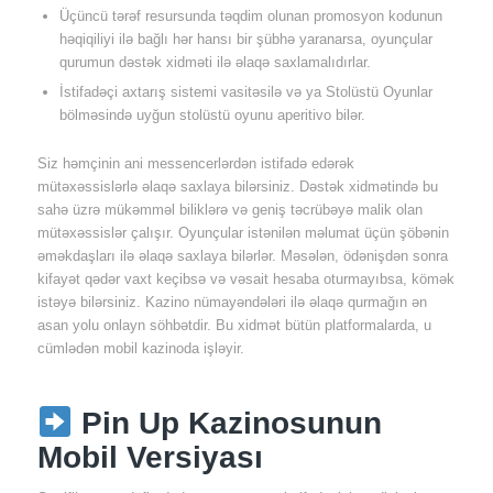
Üçüncü tərəf resursunda təqdim olunan promosyon kodunun
həqiqiliyi ilə bağlı hər hansı bir şübhə yaranarsa, oyunçular
qurumun dəstək xidməti ilə əlaqə saxlamalıdırlar.
İstifadəçi axtarış sistemi vasitəsilə və ya Stolüstü Oyunlar
bölməsində uyğun stolüstü oyunu aperitivo bilər.
Siz həmçinin ani messencerlərdən istifadə edərək
mütəxəssislərlə əlaqə saxlaya bilərsiniz. Dəstək xidmətində bu
sahə üzrə mükəmməl biliklərə və geniş təcrübəyə malik olan
mütəxəssislər çalışır. Oyunçular istənilən məlumat üçün şöbənin
əməkdaşları ilə əlaqə saxlaya bilərlər. Məsələn, ödənişdən sonra
kifayət qədər vaxt keçibsə və vəsait hesaba oturmayıbsa, kömək
istəyə bilərsiniz. Kazino nümayəndələri ilə əlaqə qurmağın ən
asan yolu onlayn söhbətdir. Bu xidmət bütün platformalarda, u
cümlədən mobil kazinoda işləyir.
Pin Up Kazinosunun
Mobil Versiyası