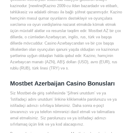
kazinodur. [newline]Kazino 2009-cu ildən bazardadır və etibarlı,
təhlükəsiz və ədalətli olması ilə bağlı şöhrət qazanmışdır. Kazino
həmçinin məsul qumar oyunlarını dəstəkləyir və oyunçulara
xərcləmə və oyun vərdişlərinə nəzarət etməkdə kömək etmək
üçün müxtəlif alətlər və resurslar təqdim edir. Mostbet AZ bir çox
dillərdə, o cümlədən Azərbaycan, ingilis, rus, türk və başqa
dillərdə mövcuddur. Casino Azərbaycandan və bir çox başqa
ölkələrdən olan oyunçuları qanuni yaşda olduqları və kazinonun
şərtlərinə uyğun olduqları halda qəbul edir. Kazino, həmçinin
Azərbaycan manatı (AZN), ABŞ dolları (USD), avro (EUR), rus
rublu (RUB), türk lirəsi (TRY) və s.
Mostbet Azerbaijan Casino Bonusları
Siz Mostbet-də giriş səhifəsində ‘Şifrəni unutdum’ və ya
‘İstifadəçi adını unutdum’ linkinə klikləməklə parolunuzu və ya
istifadəçi adınızı sıfırlaya bilərsiniz. Daha sonra e-poçt
ünvanınızı və ya telefon nömrənizi daxil etməli və təlimatlara
əməl etməlisiniz. Siz parolunuzu və ya istifadəçi adınızı
sıfırlamaq üçün link və ya kod alacaqsınız.