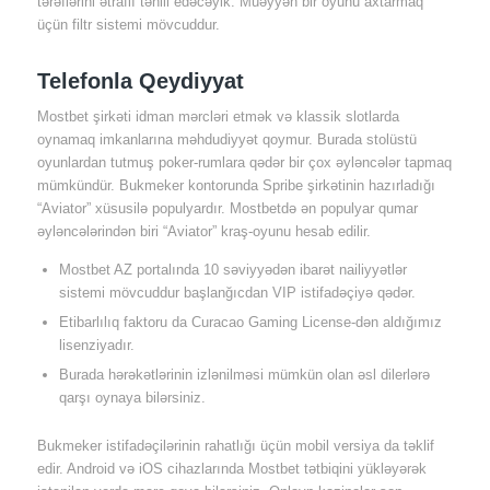
tərəflərini ətraflı təhlil edəcəyik. Müəyyən bir oyunu axtarmaq
üçün filtr sistemi mövcuddur.
Telefonla Qeydiyyat
Mostbet şirkəti idman mərcləri etmək və klassik slotlarda
oynamaq imkanlarına məhdudiyyət qoymur. Burada stolüstü
oyunlardan tutmuş poker-rumlara qədər bir çox əyləncələr tapmaq
mümkündür. Bukmeker kontorunda Spribe şirkətinin hazırladığı
“Aviator” xüsusilə populyardır. Mostbetdə ən populyar qumar
əyləncələrindən biri “Aviator” kraş-oyunu hesab edilir.
Mostbet AZ portalında 10 səviyyədən ibarət nailiyyətlər
sistemi mövcuddur başlanğıcdan VIP istifadəçiyə qədər.
Etibarlılıq faktoru da Curacao Gaming License-dən aldığımız
lisenziyadır.
Burada hərəkətlərinin izlənilməsi mümkün olan əsl dilerlərə
qarşı oynaya bilərsiniz.
Bukmeker istifadəçilərinin rahatlığı üçün mobil versiya da təklif
edir. Android və iOS cihazlarında Mostbet tətbiqini yükləyərək