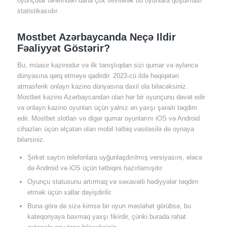
oyunçular tərəfindən daha çox sevilərək bu oyunlara qoşulması
statistikasıdır.
Mostbet Azərbaycanda Neçə Ildir
Fəaliyyət Göstərir?
Bu, müasir kazinodur və ilk tanışlıqdan sizi qumar və əyləncə
dünyasına qərq etməyə qadirdir. 2023-cü ildə həqiqətən
atmasferik onlayn kazino dünyasına daxil ola biləcəksiniz.
Mostbet kazino Azərbaycandan olan hər bir oyunçunu dəvət edir
və onlayn kazino oyunları üçün yalnız ən yaxşı şəraiti təqdim
edir. Mostbet slotları və digər qumar oyunlarını iOS və Android
cihazları üçün əlçatan olan mobil tətbiq vasitəsilə də oynaya
bilərsiniz.
Şirkət saytın telefonlara uyğunlaşdırılmış versiyasını, eləcə
də Android və iOS üçün tətbiqini hazırlamışdır.
Oyunçu statusunu artırmaq və səxavətli hədiyyələr təqdim
etmək üçün xallar dəyişdirilir.
Buna görə də sizə kimsə bir oyun məsləhət görübsə, bu
kateqoriyaya baxmaq yaxşı fikirdir, çünki burada rahat