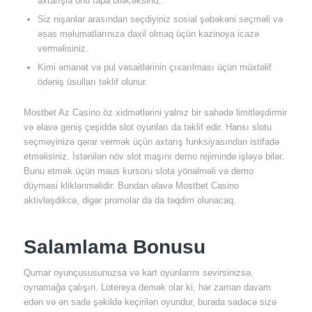
axtarışla onu tapa biləcəksiniz.
Siz nişanlar arasından seçdiyiniz sosial şəbəkəni seçməli və
əsas məlumatlarınıza daxil olmaq üçün kazinoya icazə
verməlisiniz.
Kimi əmanət və pul vəsaitlərinin çıxarılması üçün müxtəlif
ödəniş üsulları təklif olunur.
Mostbet Az Casino öz xidmətlərini yalnız bir sahədə limitləşdirmir
və əlavə geniş çeşiddə slot oyunları da təklif edir. Hansı slotu
seçməyinizə qərar vermək üçün axtarış funksiyasından istifadə
etməlisiniz. İstənilən növ slot maşını demo rejimində işləyə bilər.
Bunu etmək üçün maus kursoru slota yönəlməli və demo
düyməsi kliklənməlidir. Bundan əlavə Mostbet Casino
aktivləşdikcə, digər promolar da da təqdim olunacaq.
Salamlama Bonusu
Qumar oyunçususunuzsa və kart oyunlarını sevirsinizsə,
oynamağa çalışın. Lotereya demək olar ki, hər zaman davam
edən və ən sadə şəkildə keçirilən oyundur, burada sadəcə sizə