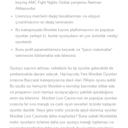
keçmiş AMC Fight Nights Global çempionu Nəriman
Abbasovdur.
Lisenziya mərclərin dəqiq hesablanması və uduşun
çıxarılmasının ən dəqiq təminatıdır.
Bu kateqoriyada Mostbet kazino platformasının ən populyar
oyunları yerləşir ki, bunlar oyunçuların ən çox üstünlük verdiyi
oyunlardır.
Bunu profil parametrlərinizə keçərək və “Şəxsi məlumatlar”
sekmesine klikləməklə edə bilərsiniz.
Oyunçu sayının artması səbəbiylə bu tip oyunlar gələcəkdə də
yenilənməkdə davam edəcək. Hal-hazırda Yeni Mostbet Oyunları
sırasına Baccarat kateqoriyasına daxil olan 7Mojos oyunu aiddir.
Bu üsulla siz həmçinin Mostbet-ə texnoloji baxımdan etibar edə
və proqramın sizin həmişə oynayacağınız şəkildə qurulduğuna
əmin ola bilərsiniz. Mostbet Live Casino-nun ən populyar oyunları
sırasına bir sıra maraqlı və canlı oyun sevərləri özündə toplayan
oyunlar daxildir. Nəyə görə məhz yuxarıda qeyd olunmuş oyunlar
Mostbet Live Casinoda daha məşhurdur? Buna səbəb Mostbetdə
məhz oyunların özlərinə daha çox oyunçu marağı toplaması və