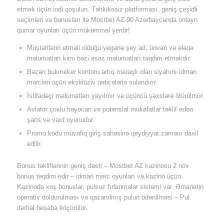
etmək üçün indi qoşulun. Təhlükəsiz platforması, geniş çeşidli
seçimləri və bonusları ilə Mostbet AZ-90 Azərbaycanda onlayn
qumar oyunları üçün mükəmməl yerdir!
Müştərilərin etməli olduğu yeganə şey ad, ünvan və əlaqə
məlumatları kimi bəzi əsas məlumatları təqdim etməkdir.
Bəzən bukmeker kontoru artıq maraqlı olan siyahını idman
mərcləri üçün eksklüziv nəticələrlə sulandırır.
İstifadəçi məlumatları yayılmır və üçüncü şəxslərə ötürülmür.
Aviator çoxlu həyəcan və potensial mükafatlar təklif edən
şans və vaxt oyunudur.
Promo kodu müvafiq giriş sahəsinə qeydiyyat zamanı daxil
edilir.
Bonus təkliflərinin geniş dəsti – Mostbet AZ kazinosu 2 növ
bonus təqdim edir – idman mərc oyunları və kazino üçün.
Kazinoda xoş bonuslar, pulsuz fırlanmalar sistemi var. Əmanətin
operativ doldurulması və qazanılmış pulun ödənilməsi – Pul
dərhal hesaba köçürülür.