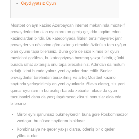
Qeydiyyatsız Oyun
Mostbet onlayn kazino Azərbaycan internet məkanında müxtəlif
provayderlərdən olan oyunların ən geniş çeşiddə təqdim edən
kazinolardan biridir. Bu kateqoriyada filtrləri tənzimləyərək janr,
provayder və növlərinə görə axtarış etməklə özünüzə tam uyğun
olan oyunu tapa bilərsiniz. Buna görə də sizə kimsə bir oyun
məsləhət görübsə, bu kateqoriyaya baxmaq yaxşı fikirdir, çünki
burada rahat axtarışla onu tapa biləcəksiniz. Adından da məlum
olduğu kimi burada yalnız yeni oyunlar dərc edilir. Bunlar
provayderlər tərəfindən buraxılmış və artıq Mostbet kazino
saytında yerləşdirilmiş ən yeni oyunlardır. Əlavə olaraq, siz yeni
qumar oyunlarının buraxılışı barədə xəbərlər, eləcə də oyun
təcrübənizi daha da yaxşılaşdıracaq xüsusi bonuslar əldə edə
bilərsiniz.
Mirror eyni qanunsuz bukmeykerdir, buna görə Roskomnadzor
vaxtaşırı bu nüsxə saytlarını bloklayır.
Kombinasiya nə qədər yaxşı olarsa, ödəniş bir o qədər
yüksək olar.