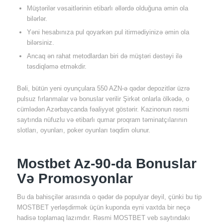
Müştərilər vəsaitlərinin etibarlı əllərdə olduğuna əmin ola
bilərlər.
Yəni hesabınıza pul qoyarkən pul itirmədiyinizə əmin ola
bilərsiniz.
Ancaq ən rahat metodlardan biri də müştəri dəstəyi ilə
təsdiqləmə etməkdir.
Bəli, bütün yeni oyunçulara 550 AZN-ə qədər depozitlər üzrə
pulsuz fırlanmalar və bonuslar verilir Şirkət onlarla ölkədə, o
cümlədən Azərbaycanda fəaliyyət göstərir. Kazinonun rəsmi
saytında nüfuzlu və etibarlı qumar proqram təminatçılarının
slotları, oyunları, poker oyunları təqdim olunur.
Mostbet Az-90-da Bonuslar
Və Promosyonlar
Bu da bahisçilər arasında o qədər də populyar deyil, çünki bu tip
MOSTBET yerləşdirmək üçün kuponda eyni vaxtda bir neçə
hadisə toplamaq lazımdır. Rəsmi MOSTBET veb saytındakı