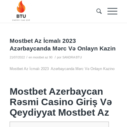
Mostbet Az İcmalı 2023 ️
Azərbaycanda Mərc Və Onlayn Kazin
/
/
21/07/2022
en
mostbet az 90
por
SANDRA BTU
Mostbet Az İcmalı 2023 ️ Azərbaycanda Mərc Və Onlayn Kazino
Mostbet Azerbaycan
Rəsmi Casino Giriş Və
Qeydiyyat Mostbet Az