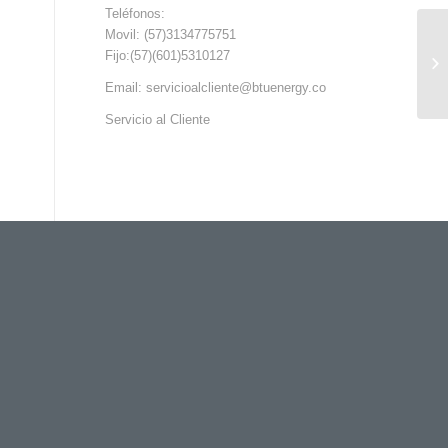
Teléfonos:
Movil: (57)3134775751
Fijo:(57)(601)5310127
Email: servicioalcliente@btuenergy.co
Servicio al Cliente