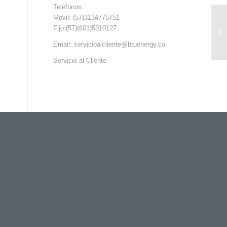
Teléfonos:
Movil: (57)3134775751
Fijo:(57)(601)5310127
Email: servicioalcliente@btuenergy.co
Servicio al Cliente