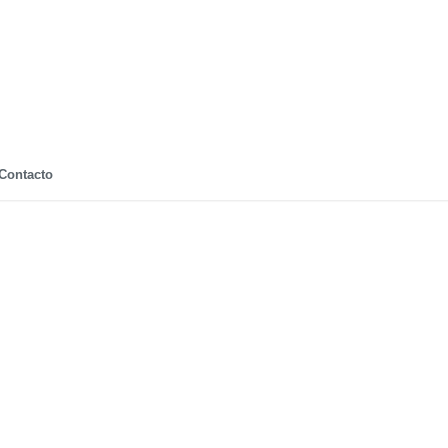
Contacto