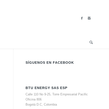
SÍGUENOS EN FACEBOOK
BTU ENERGY SAS ESP
Calle 110 No 9-25, Torre Empresarial Pacific
Oficina 806
Bogotá D.C, Colombia