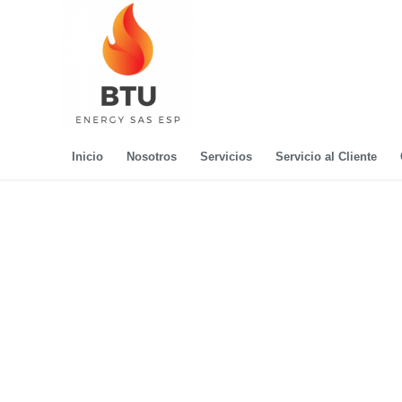
Inicio
Nosotros
Servicios
Servicio al Cliente