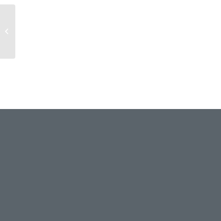
How to Find The Best No Deposit
Casino Bonus