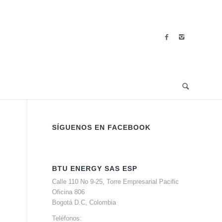
SÍGUENOS EN FACEBOOK
BTU ENERGY SAS ESP
Calle 110 No 9-25, Torre Empresarial Pacific
Oficina 806
Bogotá D.C, Colombia
Teléfonos: