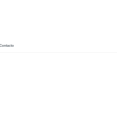
Contacto